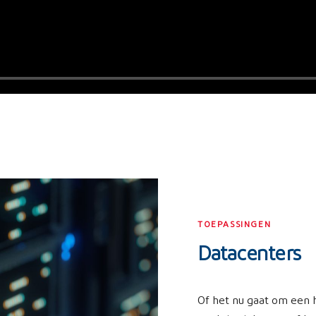
TOEPASSINGEN
Datacenters
Of het nu gaat om een 