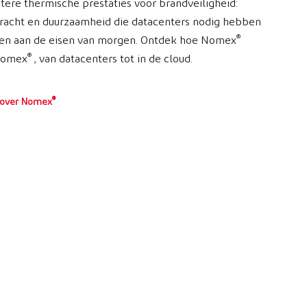
tere thermische prestaties voor brandveiligheid:
racht en duurzaamheid die datacenters nodig hebben
®
oen aan de eisen van morgen. Ontdek hoe Nomex
®
 Nomex
, van datacenters tot in de cloud.
®
 over Nomex