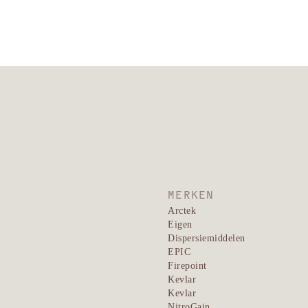
Hernieuwbare energie
ONTDEK OPLOSSINGEN →
MERKEN
Arctek
Eigen
Dispersiemiddelen
EPIC
Firepoint
Kevlar
Kevlar
NitroGain