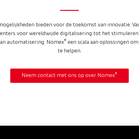
mogelijkheden bieden voor de toekomst van innovatie. Va
nters voor wereldwijde digitalisering tot het stimuleren
®
van automatisering: Nomex
een scala aan oplossingen om 
te helpen.
®
Neem contact met ons op over Nomex