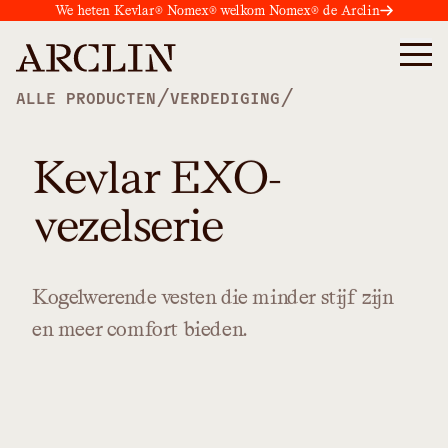
We heten Kevlar® Nomex® welkom Nomex® de Arclin
/
/
ALLE PRODUCTEN
VERDEDIGING
Kevlar EXO-
vezelserie
Kogelwerende
vesten
die
minder
stijf
zijn
en
meer
comfort
bieden.