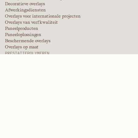
Decoratieve overlays
Afwerkingsdiensten
Overlays voor internationale projecten
Overlays van verfkwaliteit
Paneelproducten
Paneeloplossingen
Beschermende overlays
Overlays op maat
PRESTATIEPOLYMEREN
Aramiden
Dispergeermiddelen, weekmakers en bevochtigingsmiddelen
Elastomeren
Tussenproducten en additieven
Oplosmiddelen
Ureum, melamine en fenolpolymeren
MERKEN
Arctek
Eigen
Dispersiemiddelen
EPIC
Firepoint