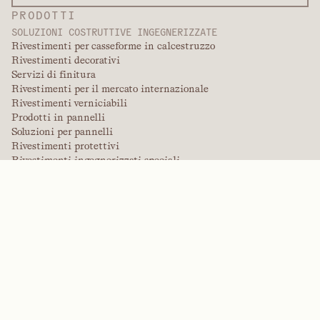
PRODOTTI
SOLUZIONI COSTRUTTIVE INGEGNERIZZATE
Rivestimenti per casseforme in calcestruzzo
Rivestimenti decorativi
Servizi di finitura
Rivestimenti per il mercato internazionale
Rivestimenti verniciabili
Prodotti in pannelli
Soluzioni per pannelli
Rivestimenti protettivi
Rivestimenti ingegnerizzati speciali
POLIMERI AD ALTE PRESTAZIONI
Aramidi
Dispersanti, plastificanti e agenti bagnanti
Elastomeri
Intermedi e additivi
Solventi
Urea, melamina e polimeri fenolici
MARCHE
Arctek