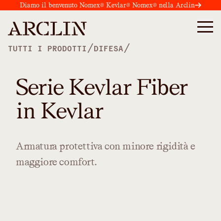
Diamo il benvenuto Nomex® Kevlar® Nomex® nella Arclin
/
/
TUTTI I PRODOTTI
DIFESA
Serie Kevlar Fiber
in Kevlar
Armatura
protettiva
con
minore
rigidità
e
maggiore
comfort.