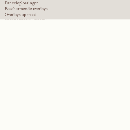
Paneeloplossingen
Beschermende overlays
Overlays op maat
PRESTATIEPOLYMEREN
Aramiden
Dispergeermiddelen, weekmakers en bevochtigingsmiddelen
Elastomeren
Tussenproducten en additieven
Oplosmiddelen
Ureum, melamine en fenolpolymeren
MERKEN
Arctek
Eigen
Dispersiemiddelen
EPIC
Firepoint
Kevlar
Kevlar
NitroGain
Nomex
Tensylon