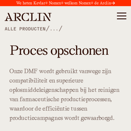
We heten Kevlar® Nomex® welkom Nomex® de Arclin
/
/
ALLE PRODUCTEN
...
Proces opschonen
Onze
DMF
wordt
gebruikt
vanwege
zijn
compatibiliteit
en
superieure
oplosmiddeleigenschappen
bij
het
reinigen
van
farmaceutische
productieprocessen,
waardoor
de
efficiëntie
tussen
productiecampagnes
wordt
gewaarborgd.