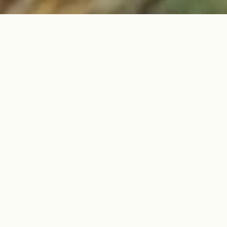
®
Deixe Kevlar
para você
®
Com Kevlar
, os produtos podem passar de comuns a
extraordinários. Ao se tornar um fabricante licenciado
®
de produtos feitos com Kevlar
, você pode fortalecer a
reputação da sua empresa e demonstrar seu
compromisso com produtos de alto desempenho.