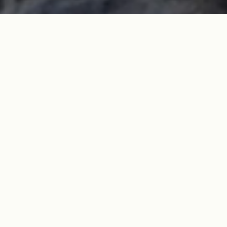
®
®
A Kevlar
del Kevlar
®
Con Kevlar
, los productos pueden pasar de ser
ordinarios a extraordinarios. Al convertirse en
fabricante autorizado de productos fabricados con
®
Kevlar
, podrá reforzar la reputación de su empresa y
demostrar su compromiso con productos de mayor
rendimiento.