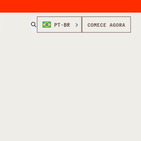
PT-BR
COMECE AGORA