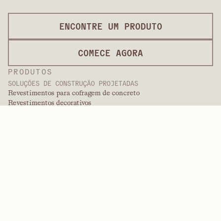
ENCONTRE UM PRODUTO
COMECE AGORA
PRODUTOS
SOLUÇÕES DE CONSTRUÇÃO PROJETADAS
Revestimentos para cofragem de concreto
Revestimentos decorativos
Serviços de acabamento
Revestimentos internacionais
Revestimentos para pintura
Produtos em painéis
Soluções em painéis
Revestimentos de proteção
Revestimentos de engenharia especial
POLÍMEROS DE ALTO DESEMPENHO
Aramidas
Dispersantes, plastificantes e agentes umectantes
Elastômeros