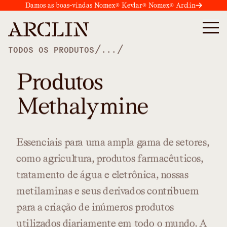
Damos as boas-vindas Nomex® Kevlar® Nomex® Arclin
/
/
TODOS OS PRODUTOS
...
Produtos
Methalymine
Essenciais
para
uma
ampla
gama
de
setores,
como
agricultura,
produtos
farmacêuticos,
tratamento
de
água
e
eletrônica,
nossas
metilaminas
e
seus
derivados
contribuem
para
a
criação
de
inúmeros
produtos
utilizados
diariamente
em
todo
o
mundo.
A