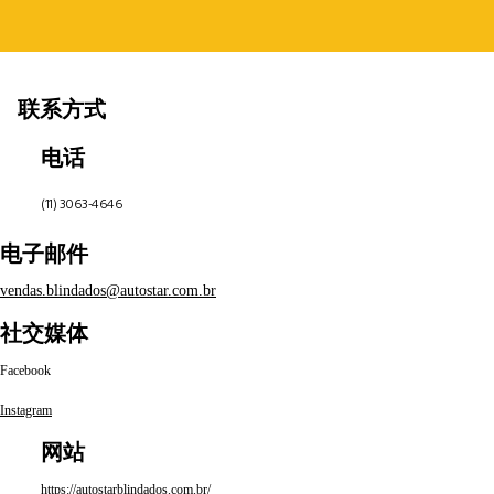
联系方式
电话
(11) 3063-4646
电子邮件
vendas.blindados@autostar.com.br
社交媒体
Facebook
Instagram
网站
https://autostarblindados.com.br/