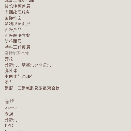
混凝土成型饰面
装饰性覆盖层
表面处理服务
国际饰面
涂料级饰面层
面板产品
面板解决方案
防护面层
特种工程覆层
高性能聚合物
芳纶
分散剂、增塑剂及润湿剂
弹性体
中间体与添加剂
溶剂
聚脲、三聚氰胺及酚醛聚合物
品牌
Arctek
专属
分散剂
EPIC