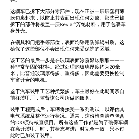
料。
这辆车已拆下大部分零部件，现在正被一层层塑料薄
膜包裹起来，以防止其表面出现任何划痕。那些已被
®
拆下的部件将覆盖一层Kevlar
芳纶材料，用于包裹车
身外壳。
在锁具和门把手等部位，表面均采用防弹钢材质。这
确保了这些部位不会出现任何未受保护的区域。
该工艺的最后一步是在玻璃表面涂覆聚碳酸酯——一
种非常坚固的材料。经过处理的玻璃厚度约为20毫
米，比普通玻璃厚得多、重得多，因此需要更换控制
车窗开合的电机。
鉴于汽车装甲工艺种类繁多，车主最好在此期间亲自
前往装甲厂，监督该公司所做的服务。
装甲工程完成后，车辆将接受一系列测试，以评估其
电气系统及整体运行状况。通常，这份检查清单包含
约500项待核查项目。所有这些工作都是为了确保车辆
在离开装甲厂时，其状态与进厂时完全一致，只不过
此时已加装了装甲。