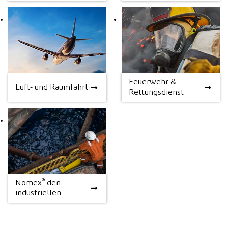
Feuerwehr &
Luft- und Raumfahrt
Feuerwehr &
Luft- und Raumfahrt
Rettungsdienst
Rettungsdienst
®
Nomex
den
®
Nomex
den
industriellen
industriellen
Arbeitsschutz
Arbeitsschutz