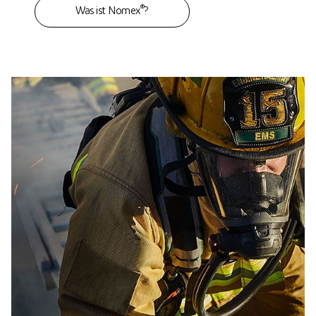
®
Was ist Nomex
?