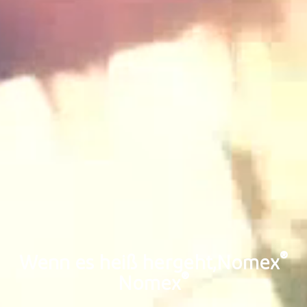
®
Wenn es heiß hergeht,Nomex
®
Nomex