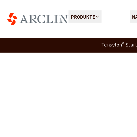
PRODUKTE
M
®
Tensylon
Start