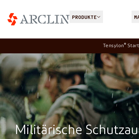
PRODUKTE
M
®
Tensylon
Start
Militärische Schutza