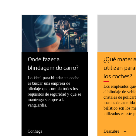
Onde fazer a
¿Qué materia
blindagem do carro?
utilizan para
los coches?
Lo ideal para blindar un coche
es buscar una empresa de
Los empleados que
blindaje que cumpla todos los
al blindaje de vehíc
requisitos de seguridad y que se
cristales de policar
mantenga siempre a la
mantas de aramida 
vanguardia.
balístico son los m
utilizados en este 
Conheça
Descubre