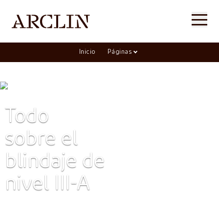
Inicio
Páginas
Todo
sobre el
blindaje de
nivel III-A