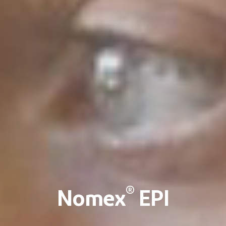
®
Nomex
EPI