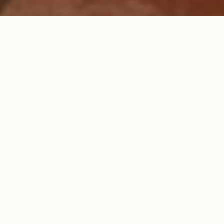
®
Nomex
：高温下での性能
®
Arclin Nomex
、洗濯や摩耗によって失われ
ることのない固有の難燃性を備えた、極めて
®
耐久性の高いメタアラミド繊維Nomex
。さ
®
らに、Nomex
溶けたり、滴り落ちたり、燃
焼を助長したりすることはありません。
®
Nomex
または生地を使用したPPE（個人用