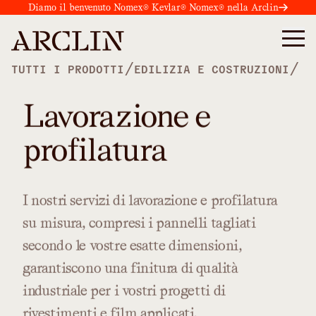
Diamo il benvenuto Nomex® Kevlar® Nomex® nella Arclin
/
/
TUTTI I PRODOTTI
EDILIZIA E COSTRUZIONI
Lavorazione e
profilatura
I
nostri
servizi
di
lavorazione
e
profilatura
su
misura,
compresi
i
pannelli
tagliati
secondo
le
vostre
esatte
dimensioni,
garantiscono
una
finitura
di
qualità
industriale
per
i
vostri
progetti
di
rivestimenti
e
film
applicati.