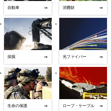
自動車
消費財
自動車
消費財
採掘
光ファイバー
採掘
光ファイバー
生命の保護
ロープ・ケーブル
生命の保護
ロープ・ケーブル