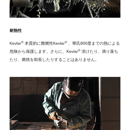
耐熱性
®
®
Kevlar
本質的に難燃性Kevlar
、華氏800度までの熱による
®
危険から保護します。さらに、Kevlar
溶けたり、滴り落ち
たり、燃焼を助長したりすることはありません。