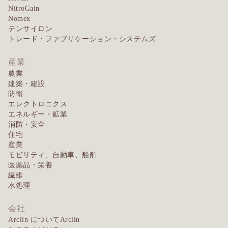
NitroGain
Nomex
テンサイロン
トレード・ファブリケーション・システムズ
産業
農業
建築・建設
防衛
エレクトロニクス
エネルギー・鉱業
消防・安全
住宅
産業
モビリティ、自動車、船舶
医薬品・栄養
繊維
水処理
会社
Arclin についてArclin