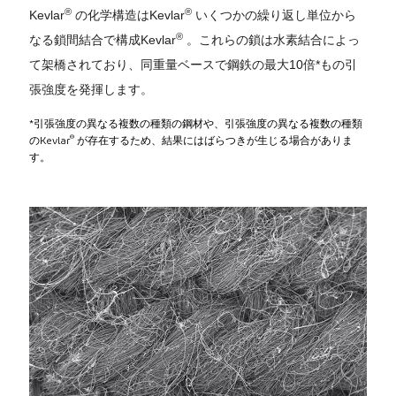
®
®
Kevlar
の化学構造はKevlar
いくつかの繰り返し単位から
®
なる鎖間結合で構成Kevlar
。これらの鎖は水素結合によっ
て架橋されており、同重量ベースで鋼鉄の最大10倍*もの引
張強度を発揮します。
*引張強度の異なる複数の種類の鋼材や、引張強度の異なる複数の種類
®
のKevlar
が存在するため、結果にはばらつきが生じる場合がありま
す。