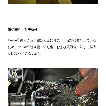
耐切断性・耐穿刺性
®
Kevlar
内部の分子鎖は完全に伸長し、完璧に整列している
®
ため、Kevlar
斬り傷、切り傷、および貫通傷に対して強力
®
な防護バリアKevlar
。