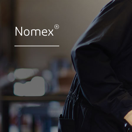
®
Nomex