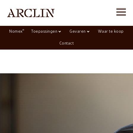
®
Nomex
Toepassingen
Gevaren
Waar te koop
Contact