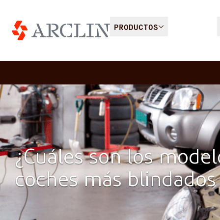
PRODUCTOS
¿Cuáles son los model
coches más blindados 