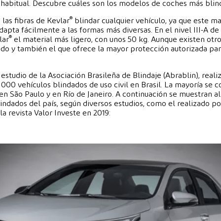
habitual. Descubre cuáles son los modelos de coches más blind
®
 las fibras de Kevlar
blindar cualquier vehículo, ya que este ma
dapta fácilmente a las formas más diversas. En el nivel III-A d
®
lar
el material más ligero, con unos 50 kg. Aunque existen otros
zado y también el que ofrece la mayor protección autorizada par
estudio de la Asociación Brasileña de Blindaje (Abrablin), reali
000 vehículos blindados de uso civil en Brasil. La mayoría se c
en São Paulo y en Río de Janeiro. A continuación se muestran a
ndados del país, según diversos estudios, como el realizado p
la revista Valor Investe en 2019: