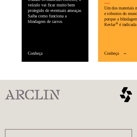
veículo vai ficar muito bem
Um dos materiais m
protegido de eventuais ameaças.
e robustos do mund
Saiba como funciona a
porque a blindage
blindagem de carros.
®
Kevlar
é indicada
Conheça
Conheça