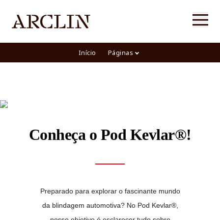
Tudo sobre
Blindagem
Original
Início
Páginas
Explore
➡
Conheça o Pod Kevlar®!
Preparado para explorar o fascinante mundo
da blindagem automotiva? No Pod Kevlar®,
nosso objetivo é esclarecer tudo sobre